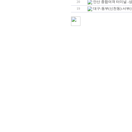
안산 종합여객 터미널 -
20
대구-동부(신천동)-서부(
19