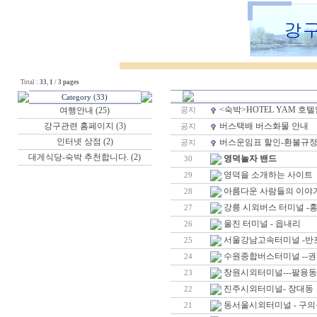
Total :
33
,
1
/
3 pages
Category (33)
<숙박>HOTEL YAM 
여행안내 (25)
공지
강구관련 홈페이지 (3)
버스택배 버스화물 안내
공지
인터넷 상점 (2)
버스운임표 할인-환불규
공지
대게식당-숙박 추천합니다. (2)
영덕놀자 밴드
30
영덕을 소개하는 사이트
29
아름다운 사람들의 이야
28
강릉 시외버스 터미널 -
27
울진 터미널 - 읍내리
26
서울강남고속터미널 -반
25
수원종합버스터미널 --
24
창원시외터미널---팔용동
23
진주시외터미널- 장대동
22
동서울시외터미널 - 구의
21